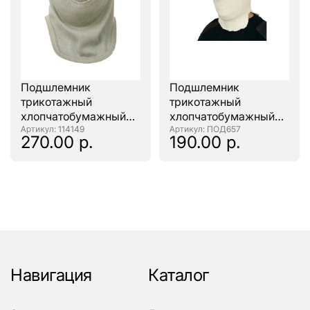
Подшлемник
Подшлемник
трикотажный
трикотажный
хлопчатобумажный
хлопчатобумажный
(цв. суровый) - кратно
: 114149
(Белый)
: ПОД657
270.00 р.
190.00 р.
10шт
Навигация
Каталог