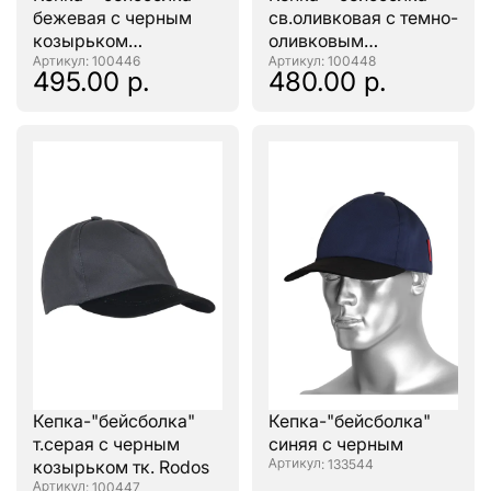
бежевая с черным
св.оливковая с темно-
козырьком
оливковым
(тк.PANACOTTA)
: 100446
козырьком
: 100448
495.00 р.
480.00 р.
(тк.PANACOTTA)
Кепка-"бейсболка"
Кепка-"бейсболка"
т.серая с черным
синяя с черным
козырьком тк. Rodos
: 133544
: 100447